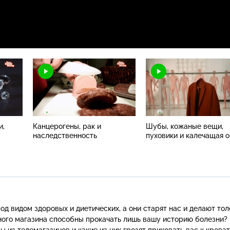
и,
Канцерогены, рак и
Шубы, кожаные вещи,
наследственность
пуховики и калечащая 
д видом здоровых и диетических, а они старят нас и делают то
ного магазина способны прокачать лишь вашу историю болезни?
 из телемагазинов и какие из них грозят приковать вас к крова