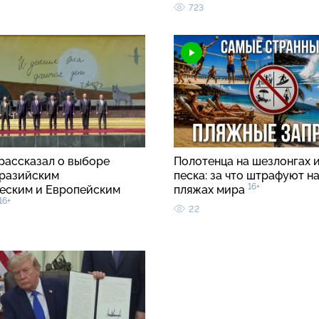
723
рассказал о выборе
Полотенца на шезлонгах и
разийским
песка: за что штрафуют н
16+
еским и Европейским
пляжах мира
16+
22