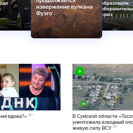
16+
ная вдова?»
В Сумской области «Тосо
уничтожила взводный оп
16+
живую силу ВСУ