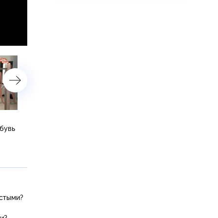
Дешевая и элитная
Экстрасенсы, маги
обувь
косметика, кремы из
и ясновидящие
салонов и как спасти
молодость
лстыми?
ти?