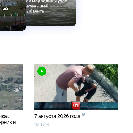
16+
чка»
7 августа 2026 года
орник и
1844