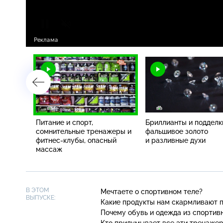
чная
Питание и спорт,
Бриллианты и подделк
и
сомнительные тренажеры и
фальшивое золото
фитнес-клубы, опасный
и разливные духи
массаж
В ЭТОМ
Мечтаете о спортивном теле?
ВЫПУСКЕ:
Какие продукты нам скармливают по
Почему обувь и одежда из спортив
Кто придумывает все эти тренажеры