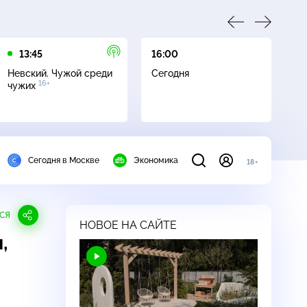
13:45
16:00
17
Невский. Чужой среди
Сегодня
Не
16+
чужих
ч
Сегодня в Москве
Экономика
18+
СЯ
НОВОЕ НА САЙТЕ
,