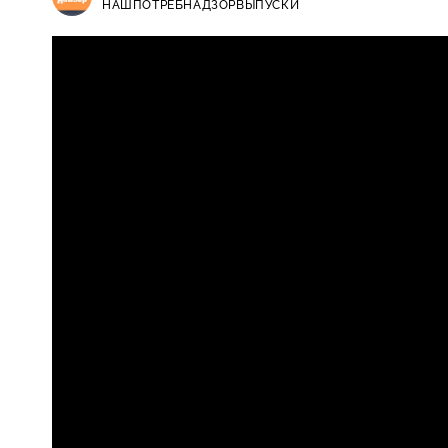
НАШПОТРЕБНАДЗОР
ВЫПУСКИ
НашПотребНадзор / Выпуски / Пи
16+
фитнес-клубы, опасный массаж