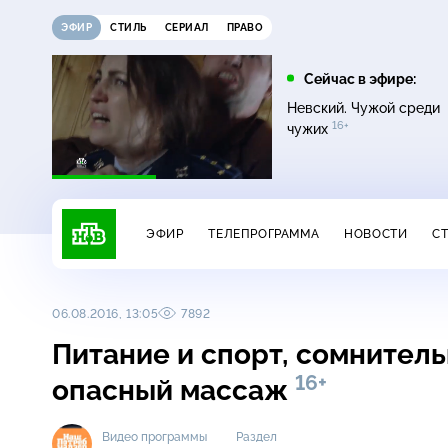
ЭФИР
СТИЛЬ
СЕРИАЛ
ПРАВО
10:25
11:00
Сейчас в эфире:
16+
ЧП
ДНК
Невский. Чужой среди
16+
чужих
ЭФИР
ТЕЛЕПРОГРАММА
НОВОСТИ
С
06.08.2016, 13:05
7892
Питание и спорт, сомнител
16+
опасный массаж
Видео программы
Раздел