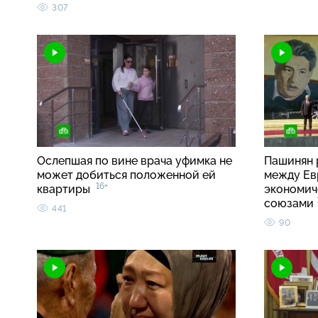
307
Ослепшая по вине врача уфимка не
Пашинян 
может добиться положенной ей
между Ев
16+
квартиры
экономич
союзами
441
90