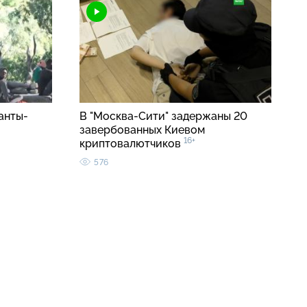
анты-
В "Москва-Сити" задержаны 20
завербованных Киевом
16+
криптовалютчиков
576