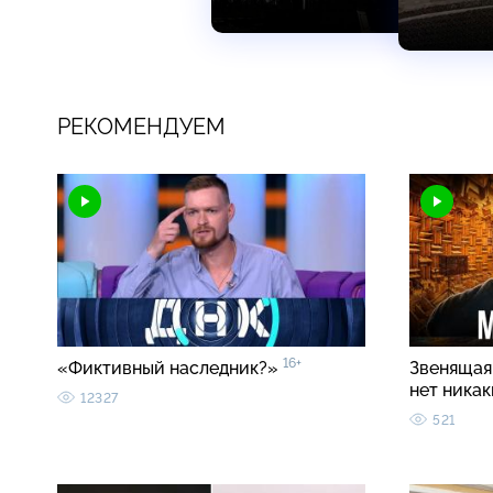
РЕКОМЕНДУЕМ
16+
«Фиктивный наследник?»
Звенящая 
нет ника
12327
521