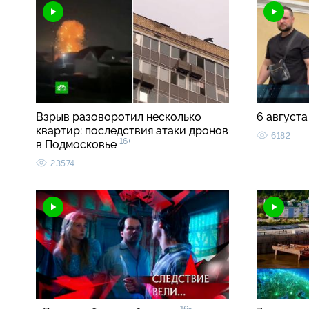
Взрыв разоворотил несколько
6 августа
квартир: последствия атаки дронов
6182
16+
в Подмосковье
23574