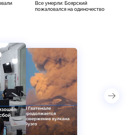
рвали
Все умерли: Боярский
В
пожаловался на одиночество
п