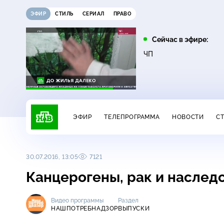
ЭФИР
СТИЛЬ
СЕРИАЛ
ПРАВО
05:25
07:00
Сейчас в эфире:
16+
Лесник. Своя земля
Сегодня
ЧП
ЭФИР
ТЕЛЕПРОГРАММА
НОВОСТИ
С
30.07.2016, 13:05
7121
Канцерогены, рак и наслед
Видео программы
Раздел
НАШПОТРЕБНАДЗОР
ВЫПУСКИ