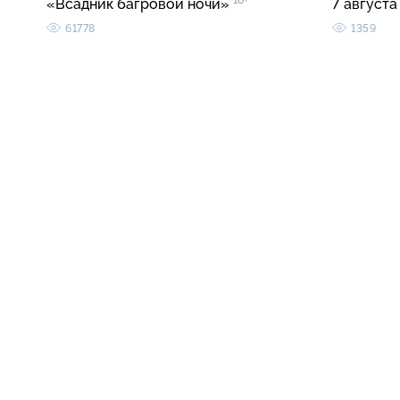
16+
«Всадник багровой ночи»
7 августа
61778
1359