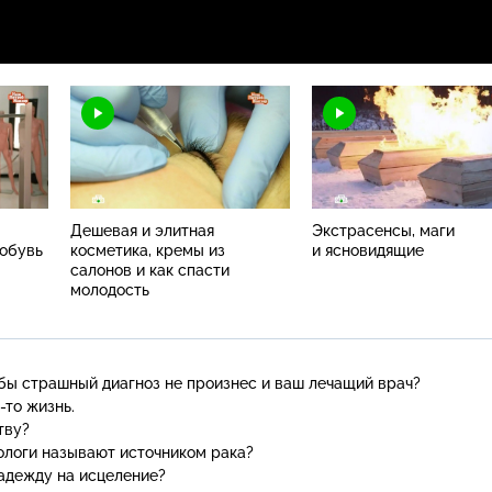
Дешевая и элитная
Экстрасенсы, маги
 обувь
косметика, кремы из
и ясновидящие
салонов и как спасти
молодость
обы страшный диагноз не произнес и ваш лечащий врач?
-то
жизнь.
тву?
ологи называют источником рака?
адежду на исцеление?