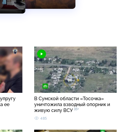
упругу
В Сумской области «Тосочка»
а ее
уничтожила взводный опорник и
16+
живую силу ВСУ
485