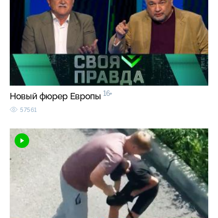
16+
Новый фюрер Европы
57561