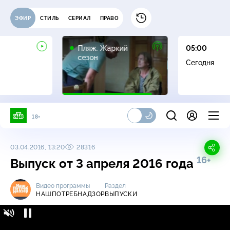
ЭФИР
СТИЛЬ
СЕРИАЛ
ПРАВО
16+
Пляж. Жаркий
05:00
сезон
Сегодня
18+
03.04.2016, 13:20
28316
16+
Выпуск от 3 апреля 2016 года
Видео программы
Раздел
НАШПОТРЕБНАДЗОР
ВЫПУСКИ
НашПотребНадзор / Выпуски / Выпуск от 3
16+