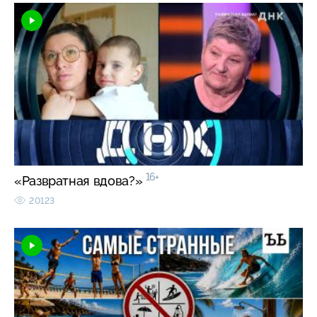
16+
«Развратная вдова?»
20123