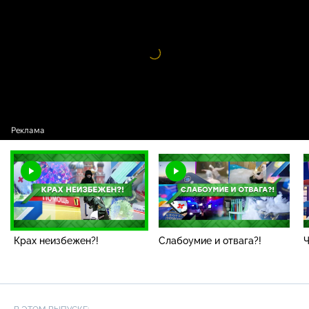
неизбежен?!
Видео
проигрыватель
загружается.
Крах неизбежен?!
Слабоумие и отвага?!
Ч