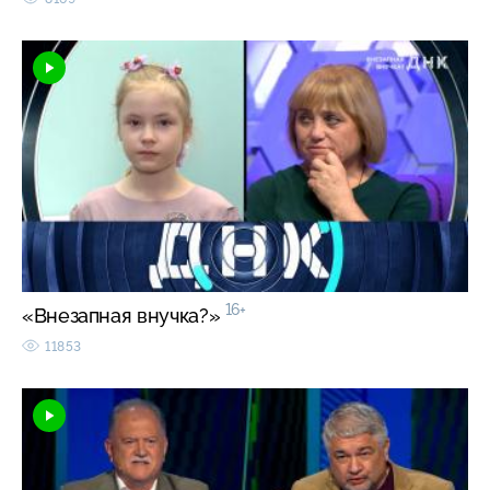
16+
«Внезапная внучка?»
11853