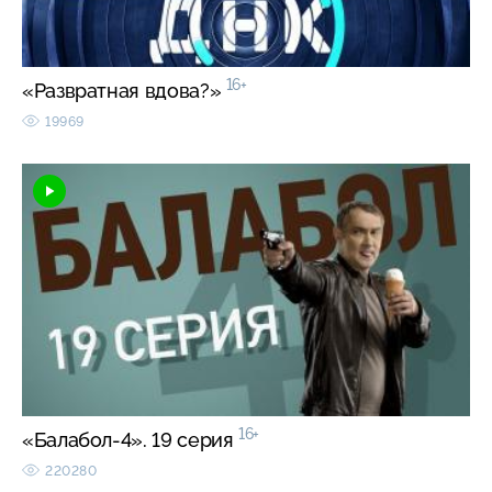
16+
«Развратная вдова?»
19969
16+
«Балабол-4». 19 серия
220280