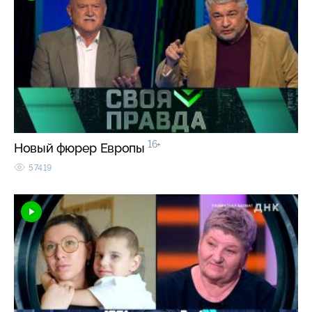
16+
Новый фюрер Европы
57419