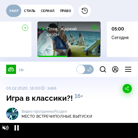
ЭФИР
СТИЛЬ
СЕРИАЛ
ПРАВО
16+
Пляж. Жаркий
05:00
сезон
Сегодня
18+
05.02.2020, 16:00
3466
16+
Игра в классики?!
Видео программы
Раздел
МЕСТО ВСТРЕЧИ
ПОЛНЫЕ ВЫПУСКИ
Место встречи / Полные выпуски / Игра в
16+