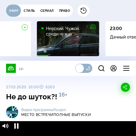
ЭФИР
СТИЛЬ
СЕРИАЛ
ПРАВО
16+
Невский. Чужой
23:00
среди чужих
Дачный отв
18+
27.03.2020, 16:00
6263
16+
Не до шуток?!
Видео программы
Раздел
МЕСТО ВСТРЕЧИ
ПОЛНЫЕ ВЫПУСКИ
Место встречи / Полные выпуски / Не до
16+