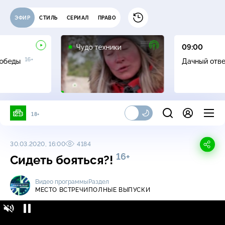
ЭФИР
СТИЛЬ
СЕРИАЛ
ПРАВО
12+
Чудо техники
09:00
16+
Победы
Дачный отв
18+
30.03.2020, 16:00
4184
16+
Сидеть бояться?!
Видео программы
Раздел
МЕСТО ВСТРЕЧИ
ПОЛНЫЕ ВЫПУСКИ
Место встречи / Полные выпуски / Сидеть
16+