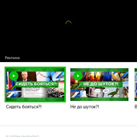
бояться?!
Видео
проигрыватель
загружается.
Сидеть бояться?!
Не до шуток?!
В