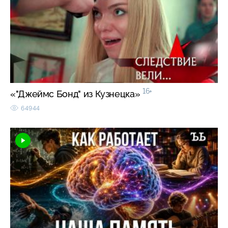
16+
«"Джеймс Бонд" из Кузнецка»
64944