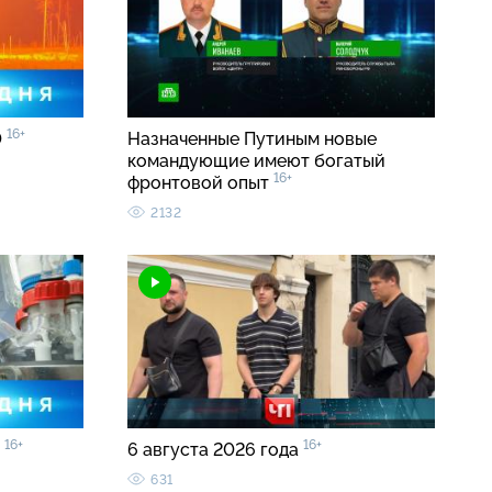
16+
0
Назначенные Путиным новые
командующие имеют богатый
16+
фронтовой опыт
2132
16+
16+
0
6 августа 2026 года
631