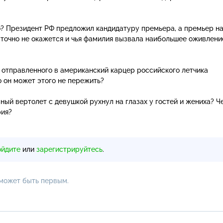
о? Президент РФ предложил кандидатуру премьера, а премьер н
 точно не окажется и чья фамилия вызвала наибольшее оживлени
а отправленного в американский карцер российского летчика
о он может этого не пережить?
ный вертолет с девушкой рухнул на глазах у гостей и жениха? Ч
рия?
ойдите
или
зарегистрируйтесь
.
 может быть первым.