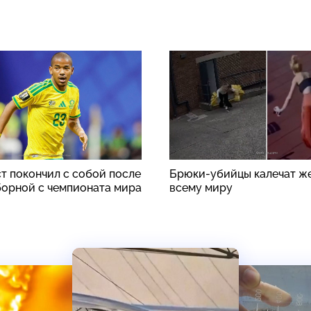
т покончил с собой после
Брюки-убийцы калечат ж
борной с чемпионата мира
всему миру