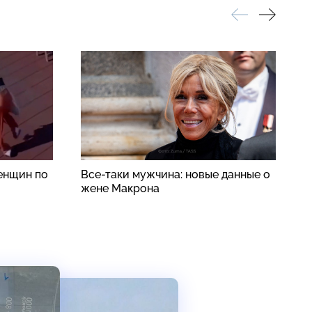
енщин по
Все-таки мужчина: новые данные о
Р
жене Макрона
у