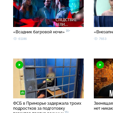
16+
«Всадник багровой ночи»
«Внезапн
61186
7653
ФСБ в Приморье задержала троих
Звенящая 
подростков за подготовку
нет ника
16+