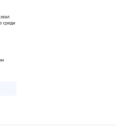
азвал
е среди
ем