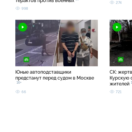
терактов против военных
274
998
Юные автоподставщики
СК: жерт
предстанут перед судом в Москве
Курскую 
16+
жителей
66
721