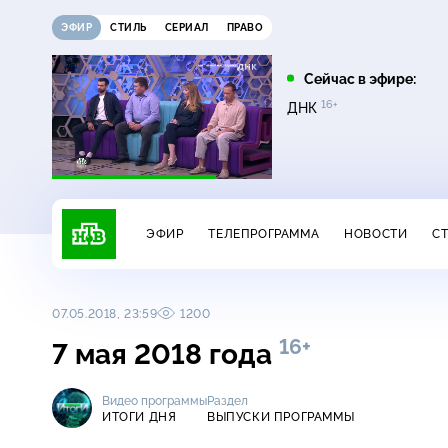
ЭФИР
СТИЛЬ
СЕРИАЛ
ПРАВО
07:35
08:05
Сейчас в эфире:
16+
16+
16+
Лесник
Лесник. Своя земля
ДНК
ЭФИР
ТЕЛЕПРОГРАММА
НОВОСТИ
С
07.05.2018, 23:59
1200
16+
7 мая 2018 года
Видео программы
Раздел
ИТОГИ ДНЯ
ВЫПУСКИ ПРОГРАММЫ