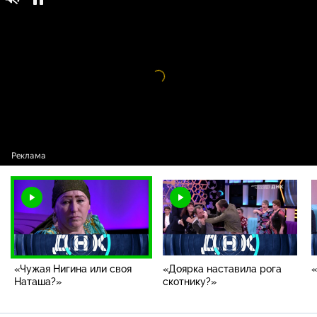
ДНК / Выпуски программы / «Чужая Нигина
16+
или своя Наташа?»
Видео
проигрыватель
загружается.
«Чужая Нигина или своя
«Доярка наставила рога
Наташа?»
скотнику?»