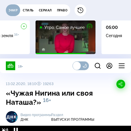
ЭФИР
СТИЛЬ
СЕРИАЛ
ПРАВО
16+
Утро. Самое лучшее
05:00
16+
я земля
Сегодня
18+
13.02.2020, 18:10
19263
«Чужая Нигина или своя
16+
Наташа?»
Видео программы
Раздел
ДНК
ВЫПУСКИ ПРОГРАММЫ