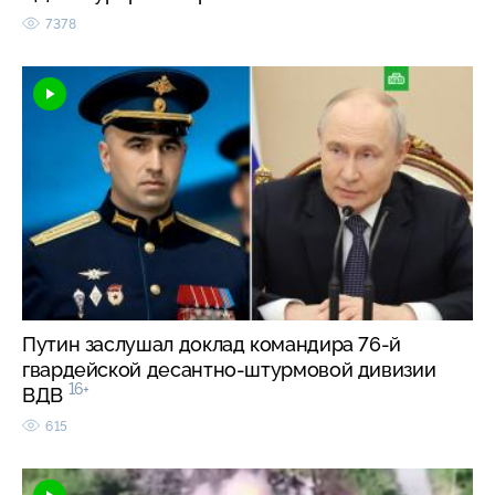
7378
Путин заслушал доклад командира 76-й
гвардейской десантно-штурмовой дивизии
16+
ВДВ
615