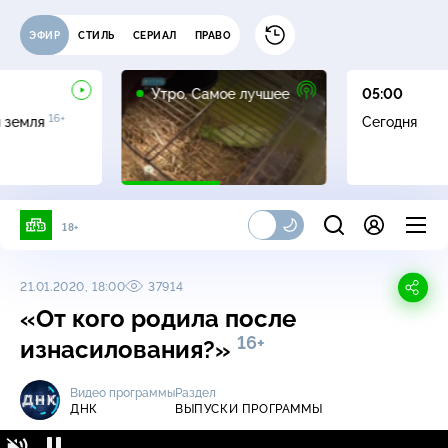
ЭФИР
СТИЛЬ
СЕРИАЛ
ПРАВО
16+
Утро. Самое лучшее
05:00
16+
я земля
Сегодня
18+
21.01.2020, 18:00
37914
«От кого родила после
16+
изнасилования?»
Видео программы
Раздел
ДНК
ВЫПУСКИ ПРОГРАММЫ