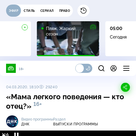
ЭФИР
СТИЛЬ
СЕРИАЛ
ПРАВО
16+
Пляж. Жаркий
05:00
сезон
Сегодня
18+
04.03.2020, 18:10
29240
«Мама легкого поведения — кто
16+
отец?»
Видео программы
Раздел
ДНК
ВЫПУСКИ ПРОГРАММЫ