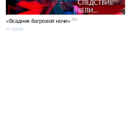
16+
«Всадник багровой ночи»
62254