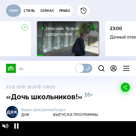
ЭФИР
СТИЛЬ
СЕРИАЛ
ПРАВО
16+
Невский. Чужой
23:00
среди чужих
Дачный отв
18+
23.12.2019, 18:10
53625
16+
«Дочь школьников!»
Видео программы
Раздел
ДНК
ВЫПУСКИ ПРОГРАММЫ
ДНК / Выпуски программы / «Дочь
16+