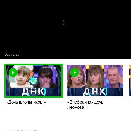
школьников!»
Видео
проигрыватель
загружается.
«Дочь школьников!»
«Внебрачная дочь
Леонова?»