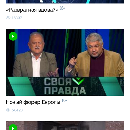
16+
«Развратная вдова?»
18337
16+
Новый фюрер Европы
56428