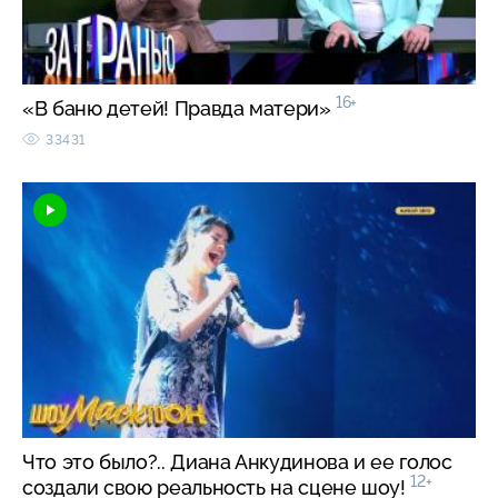
16+
«В баню детей! Правда матери»
33431
Что это было?.. Диана Анкудинова и ее голос
12+
создали свою реальность на сцене шоу!