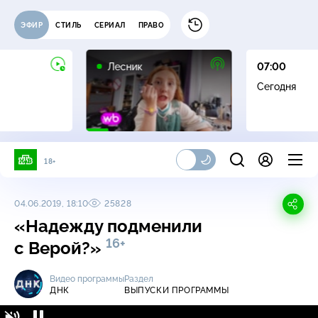
ЭФИР
СТИЛЬ
СЕРИАЛ
ПРАВО
16+
Лесник
07:00
Сегодня
18+
04.06.2019, 18:10
25828
«Надежду подменили
16+
с Верой?»
Видео программы
Раздел
ДНК
ВЫПУСКИ ПРОГРАММЫ