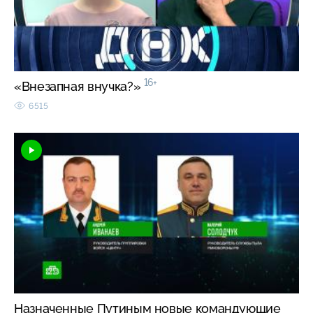
16+
«Внезапная внучка?»
6515
Назначенные Путиным новые командующие