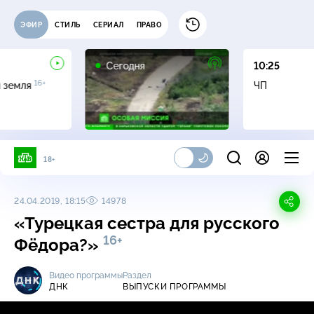
ЭФИР
СТИЛЬ
СЕРИАЛ
ПРАВО
Сегодня
10:25
16+
я земля
ЧП
18+
24.04.2019, 18:15
14978
«Турецкая сестра для русского
16+
Фёдора?»
Видео программы
Раздел
ДНК
ВЫПУСКИ ПРОГРАММЫ