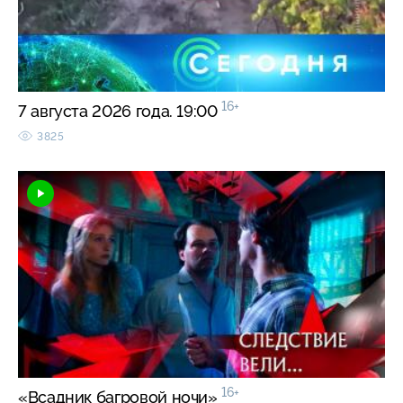
16+
7 августа 2026 года. 19:00
3825
16+
«Всадник багровой ночи»