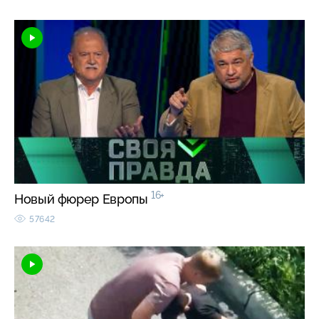
16+
Новый фюрер Европы
57642