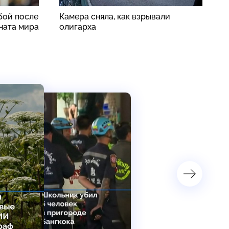
бой после
Камера сняла, как взрывали
С
ната мира
олигарха
с
б