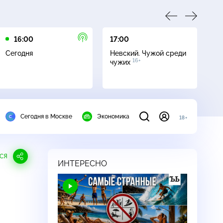
16:00
17:00
23
Сегодня
Невский. Чужой среди
Да
16+
чужих
Сегодня в Москве
Экономика
18+
СЯ
ИНТЕРЕСНО