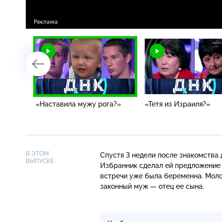
дила!»
«Наставила мужу рога?»
«Тетя из Израиля?»
В ЭТОМ
Спустя 3 недели после знакомства
ВЫПУСКЕ:
Избранник сделал ей предложение р
встречи уже была беременна. Молод
законный муж — отец ее сына.