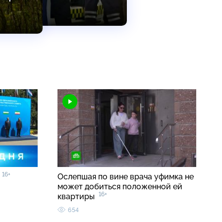
16+
0
Ослепшая по вине врача уфимка не
может добиться положенной ей
16+
квартиры
654