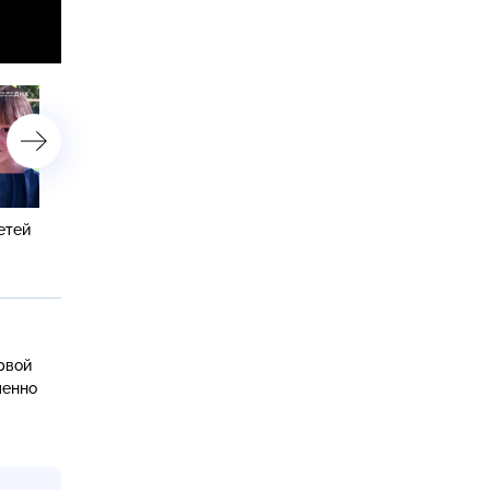
етей
«Подменили дочь 26 лет
«У двойняшек из хостела
назад?»
нашелся отец?»
рвой
менно