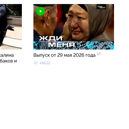
12+
халина
Выпуск от 29 мая 2026 года
баков и
48622