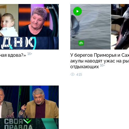
16+
ная вдова?»
У берегов Приморья и Са
акулы наводят ужас на ры
16+
отдыхающих
415