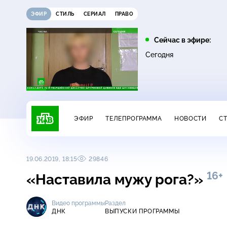
ЭФИР
СТИЛЬ
СЕРИАЛ
ПРАВО
11:00
12:00
Сейчас в эфире:
16+
16+
ДНК
Жди меня
Сегодня
ЭФИР
ТЕЛЕПРОГРАММА
НОВОСТИ
С
19.06.2019, 18:15
29846
16+
«Наставила мужу рога?»
Видео программы
Раздел
ДНК
ВЫПУСКИ ПРОГРАММЫ