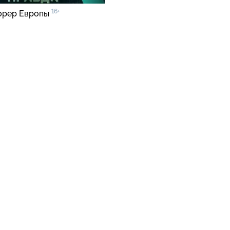
16+
юрер Европы