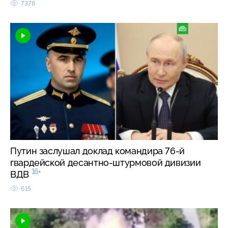
7378
Путин заслушал доклад командира 76-й
гвардейской десантно-штурмовой дивизии
16+
ВДВ
615