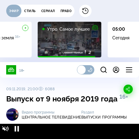
ЭФИР
СТИЛЬ
СЕРИАЛ
ПРАВО
16+
Утро. Самое лучшее
05:00
16+
я земля
Сегодня
18+
09.11.2019, 21:00
6088
16+
Выпуск от 9 ноября 2019 года
Видео программы
Раздел
ЦЕНТРАЛЬНОЕ ТЕЛЕВИДЕНИЕ
ВЫПУСКИ ПРОГРАММЫ
Центральное телевидение / Выпуски
16+