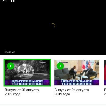
Центральное телевидение / Выпуски
16+
программы / Выпуск от 31 августа 2019 года
Видео
проигрыватель
загружается.
Выпуск от 31 августа
Выпуск от 24 августа
В
2019 года
2019 года
2