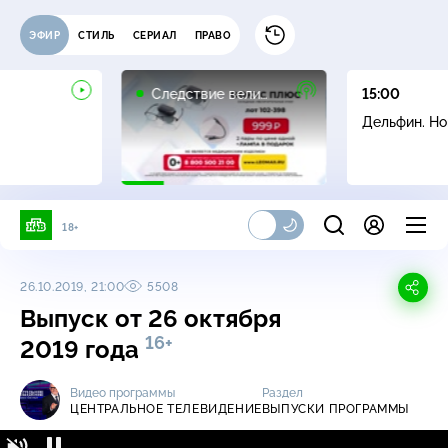
ЭФИР
СТИЛЬ
СЕРИАЛ
ПРАВО
16+
Следствие вели…
15:00
Дельфин. Н
18+
26.10.2019, 21:00
5508
Выпуск от 26 октября
16+
2019 года
Видео программы
Раздел
ЦЕНТРАЛЬНОЕ ТЕЛЕВИДЕНИЕ
ВЫПУСКИ ПРОГРАММЫ