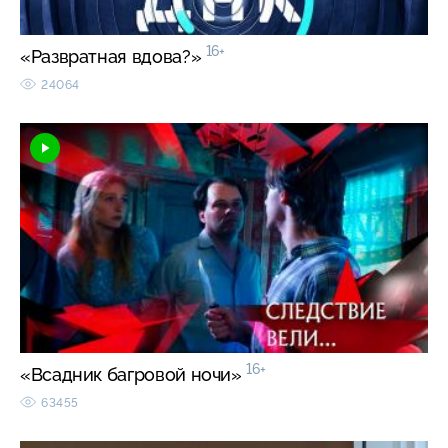
16+
«Развратная вдова?»
24064
16+
«Всадник багровой ночи»
63455