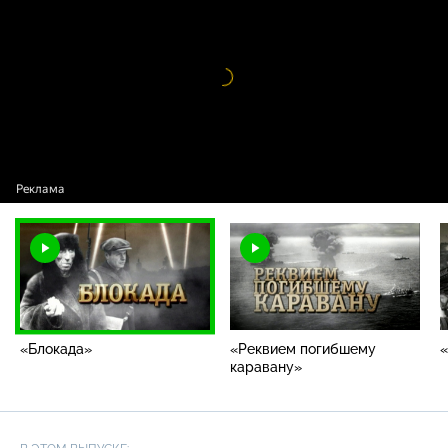
«Блокада»
Видео
проигрыватель
загружается.
«Блокада»
«Реквием погибшему
каравану»