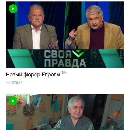
16+
Новый фюрер Европы
57984