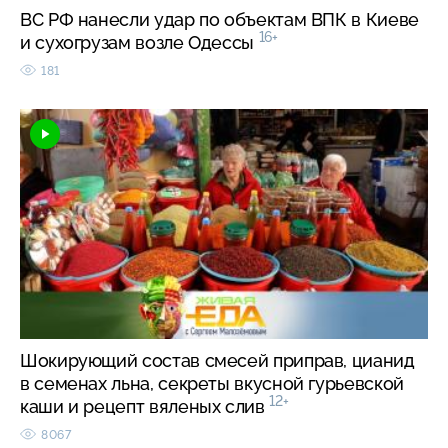
ВС РФ нанесли удар по объектам ВПК в Киеве
16+
и сухогрузам возле Одессы
181
Шокирующий состав смесей приправ, цианид
в семенах льна, секреты вкусной гурьевской
12+
каши и рецепт вяленых слив
8067