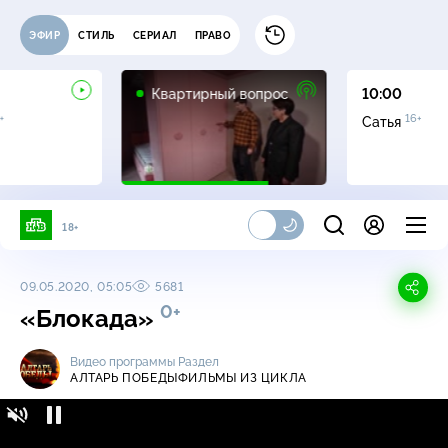
ЭФИР
СТИЛЬ
СЕРИАЛ
ПРАВО
0+
Квартирный вопрос
10:00
+
16+
Сатья
18+
09.05.2020, 05:05
5681
0+
«Блокада»
Видео программы
Раздел
АЛТАРЬ ПОБЕДЫ
ФИЛЬМЫ ИЗ ЦИКЛА
Алтарь Победы / Фильмы из цикла /
0+