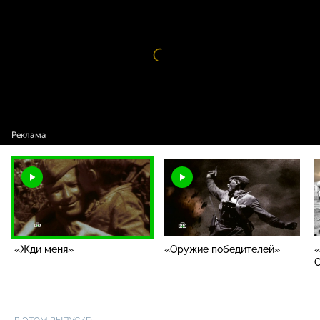
меня»
Видео
проигрыватель
загружается.
«Жди меня»
«Оружие победителей»
«
С