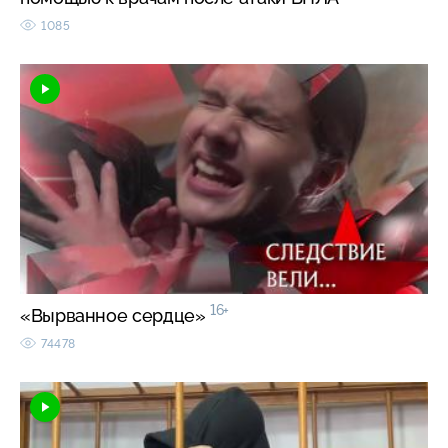
1085
16+
«Вырванное сердце»
74478