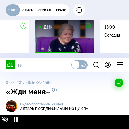
ЭФИР
СТИЛЬ
СЕРИАЛ
ПРАВО
16+
ДНК
13:00
Сегодня
18+
09.05.2017, 05:50
1566
0+
«Жди меня»
Видео программы
Раздел
АЛТАРЬ ПОБЕДЫ
ФИЛЬМЫ ИЗ ЦИКЛА
Алтарь Победы / Фильмы из цикла / «Жди
0+