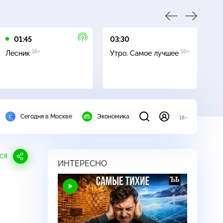
01:45
03:30
05
16+
16+
Лесник
Утро. Самое лучшее
Се
Сегодня в Москве
Экономика
18+
СЯ
ИНТЕРЕСНО