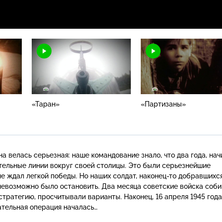
«Таран»
«Партизаны»
а велась серьезная: наше командование знало, что два года, нач
ельные линии вокруг своей столицы. Это были серьезнейшие
не ждал легкой победы. Но наших солдат,
наконец-то
добравшихся
 невозможно было остановить. Два месяца советские войска соб
тратегию, просчитывали варианты. Наконец, 16 апреля 1945 года
ательная операция началась…