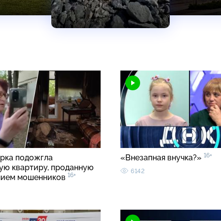
16+
рка подожгла
«Внезапная внучка?»
ую квартиру, проданную
6142
16+
нием мошенников