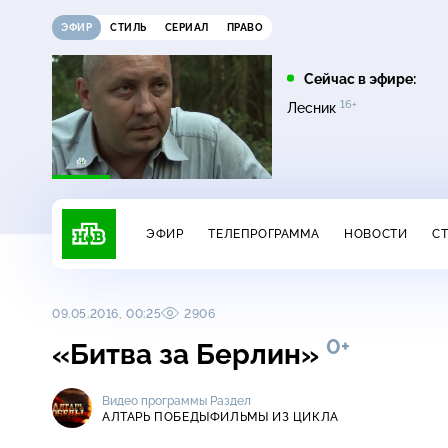
ЭФИР
СТИЛЬ
СЕРИАЛ
ПРАВО
21:15
21:30
Сейчас в эфире:
12+
16+
на
Сегодня
Неизвестная Россия
Лесник
ЭФИР
ТЕЛЕПРОГРАММА
НОВОСТИ
С
09.05.2016, 00:25
2906
0+
«Битва за Берлин»
Видео программы
Раздел
АЛТАРЬ ПОБЕДЫ
ФИЛЬМЫ ИЗ ЦИКЛА