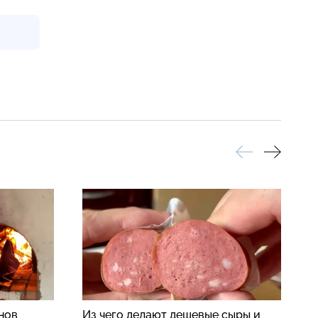
нов
Из чего делают дешевые сыры и
Р