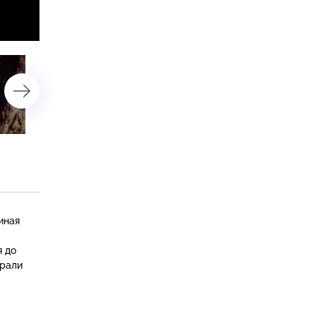
«Щит и меч страны»
иная
 до
ирали