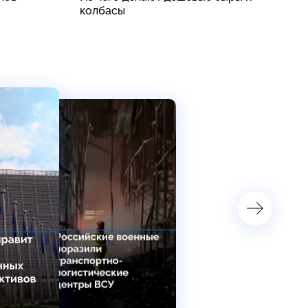
колбасы
у