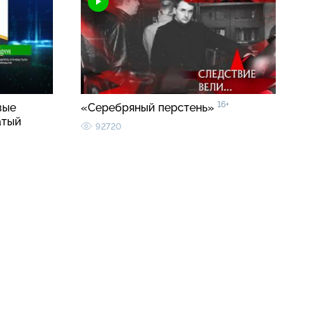
16+
вые
«Серебряный перстень»
атый
92720