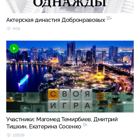
16+
Актерская династия Добронравовых
604
Участники: Магомед Темирбиев, Дмитрий
0+
Тишкин, Екатерина Сосенко
10509