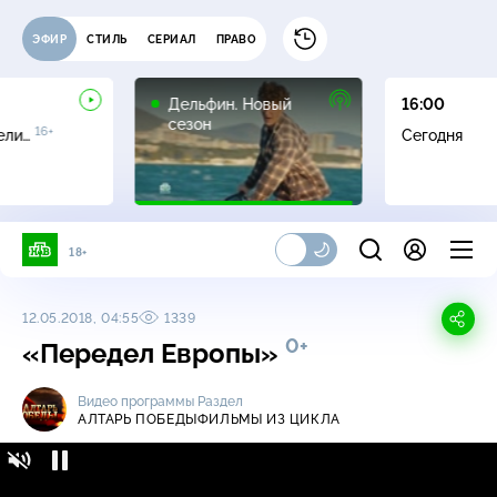
ЭФИР
СТИЛЬ
СЕРИАЛ
ПРАВО
16+
Дельфин. Новый
16:00
сезон
16+
ели…
Сегодня
18+
12.05.2018, 04:55
1339
0+
«Передел Европы»
Видео программы
Раздел
АЛТАРЬ ПОБЕДЫ
ФИЛЬМЫ ИЗ ЦИКЛА
Алтарь Победы / Фильмы из цикла /
0+