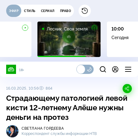
ЭФИР
СТИЛЬ
СЕРИАЛ
ПРАВО
16+
Лесник. Своя земля
10:00
Сегодня
18+
16.03.2025, 10:56
864
Страдающему патологией левой
кисти
12-летнему
Алёше нужны
деньги на протез
СВЕТЛАНА ГОРДЕЕВА
Корреспондент службы информации НТВ