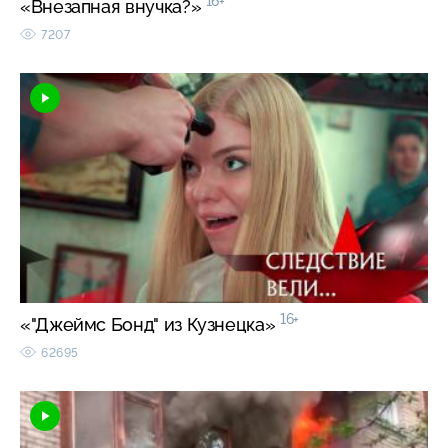
16+
«Внезапная внучка?»
7207
16+
«"Джеймс Бонд" из Кузнецка»
62695