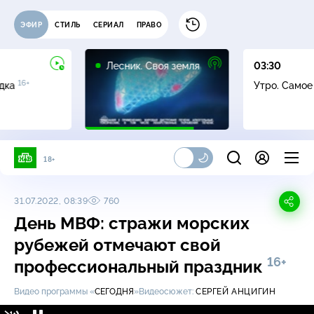
ЭФИР
СТИЛЬ
СЕРИАЛ
ПРАВО
16+
Лесник. Своя земля
03:30
16+
адка
Утро. Само
18+
31.07.2022, 08:39
760
День МВФ: стражи морских
рубежей отмечают свой
16+
профессиональный праздник
Видео программы «
СЕГОДНЯ
»
Видеосюжет:
СЕРГЕЙ АНЦИГИН