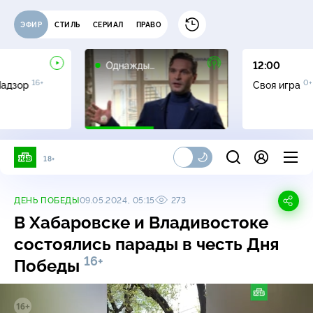
ЭФИР
СТИЛЬ
СЕРИАЛ
ПРАВО
16+
Однажды…
12:00
16+
0+
Надзор
Своя игра
18+
ДЕНЬ ПОБЕДЫ
09.05.2024, 05:15
273
В Хабаровске и Владивостоке
состоялись парады в честь Дня
16+
Победы