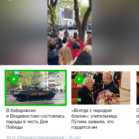
Загрузка
:
82.82%
/
Наст
В Хабаровске
«Всегда с народом
и Владивостоке состоялись
близок»: учительница
в
парады в честь Дня
Путина заявила, что
у
Победы
гордится им
Фото: Хабаровск Неизведанный / vk.com