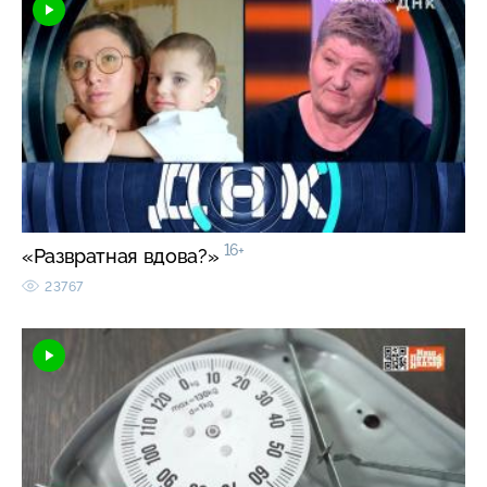
16+
«Развратная вдова?»
23767