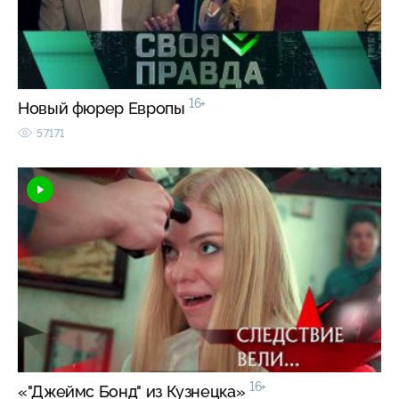
16+
Новый фюрер Европы
57171
16+
«"Джеймс Бонд" из Кузнецка»