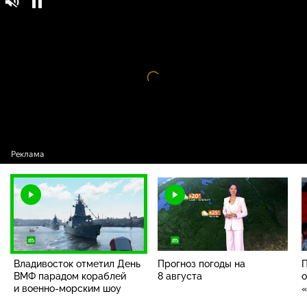
Владивосток отметил День ВМФ парадом
16+
кораблей и
военно-морским
шоу
Видео
проигрыватель
загружается.
Владивосток отметил День
Прогноз погоды на
П
ВМФ парадом кораблей
8 августа
о
и
военно-морским
шоу
«