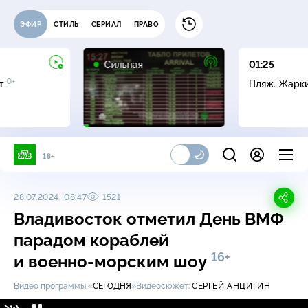
ЭФИР
СТИЛЬ
СЕРИАЛ
ПРАВО
16+
Сильная
01:25
0+
ет
Пляж. Жарк
18+
28.07.2024, 08:47
1521
Владивосток отметил День ВМФ
парадом кораблей
16+
и
военно-морским
шоу
Видео программы «
СЕГОДНЯ
»
Видеосюжет:
СЕРГЕЙ АНЦИГИН