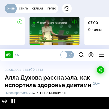
ЭФИР
СТИЛЬ
СЕРИАЛ
ПРАВО
12+
У нас выигрывают!
07:00
Сегодня
18+
22.05.2021, 23:15
3843
Алла Духова рассказала, как
16+
испортила здоровье диетами
Видео программы «
СЕКРЕТ НА МИЛЛИОН
»
Алла Духова рассказала, как испортила
16+