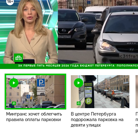
Загрузка
:
99.67%
/
Наст
Минтранс хочет облегчить
В центре Петербурга
П
правила оплаты парковки
подорожала парковка на
п
девяти улицах
п
р