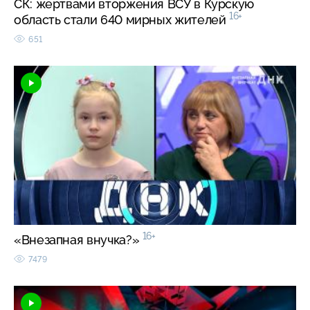
СК: жертвами вторжения ВСУ в Курскую
16+
область стали 640 мирных жителей
651
16+
«Внезапная внучка?»
7479