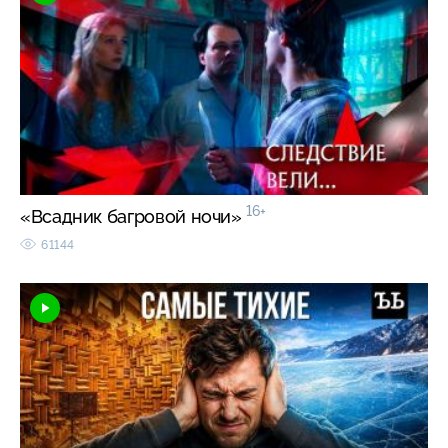
16+
«Всадник багровой ночи»
61144