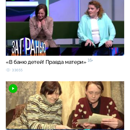
16+
«В баню детей! Правда матери»
33655