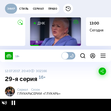
ЭФИР
СТИЛЬ
СЕРИАЛ
ПРАВО
16+
ДНК
13:00
Сегодня
18+
12.07.2017, 20:40
302166
16+
29-я серия
Сериал
Сезон
ГЛУХАРЬ
СЕРИИ «ГЛУХАРЬ»
Глухарь / Серии «Глухарь» / 29-я серия
16+