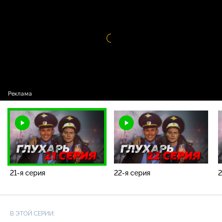
Видео
проигрыватель
загружается.
21-я серия
22-я серия
2
В ЭТОЙ СЕРИИ: