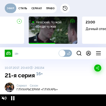
ЭФИР
СТИЛЬ
СЕРИАЛ
ПРАВО
16+
Невский. Чужой
23:00
среди чужих
Дачный отв
18+
10.07.2017, 20:40
261154
16+
21-я серия
Сериал
Сезон
ГЛУХАРЬ
СЕРИИ «ГЛУХАРЬ»
Глухарь / Серии «Глухарь» / 21-я серия
16+