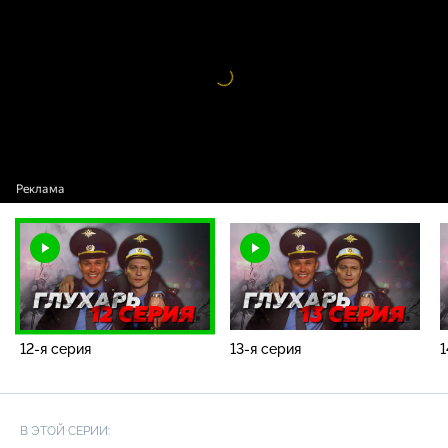
Видео
проигрыватель
загружается.
12-я серия
13-я серия
1
В ЭТОЙ СЕРИИ: