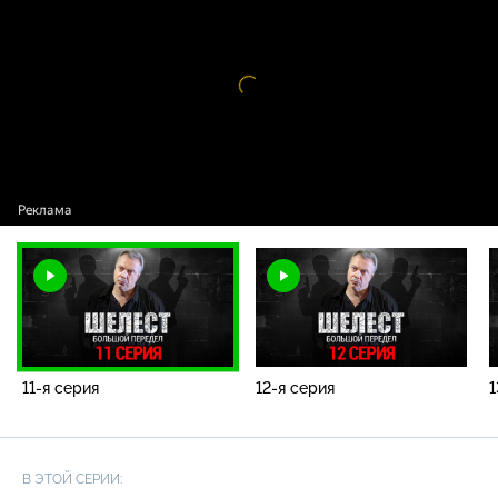
серия
Видео
проигрыватель
загружается.
11-я серия
12-я серия
1
В ЭТОЙ СЕРИИ: