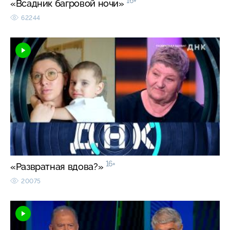
16+
«Всадник багровой ночи»
62244
16+
«Развратная вдова?»
20075