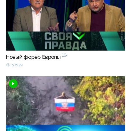
16+
Новый фюрер Европы
57529