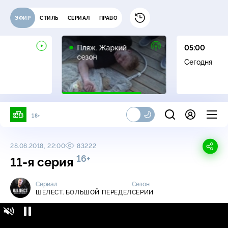
ЭФИР
СТИЛЬ
СЕРИАЛ
ПРАВО
16+
Пляж. Жаркий
05:00
сезон
Сегодня
18+
28.08.2018, 22:00
83222
16+
11-я серия
Сериал
Сезон
ШЕЛЕСТ. БОЛЬШОЙ ПЕРЕДЕЛ
СЕРИИ
Шелест. Большой передел / Серии / 11-я
16+