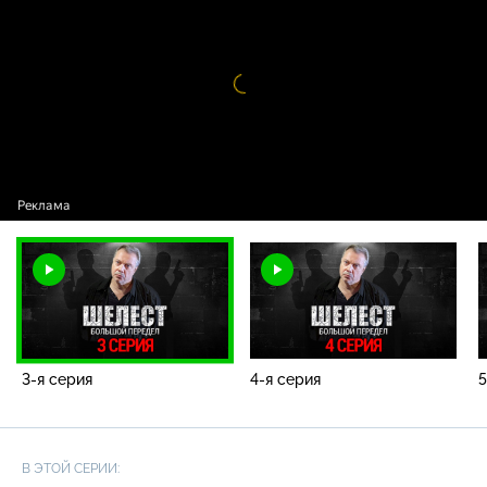
серия
Видео
проигрыватель
загружается.
3-я серия
4-я серия
5
В ЭТОЙ СЕРИИ: