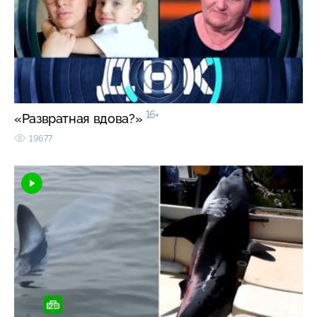
16+
«Развратная вдова?»
19677