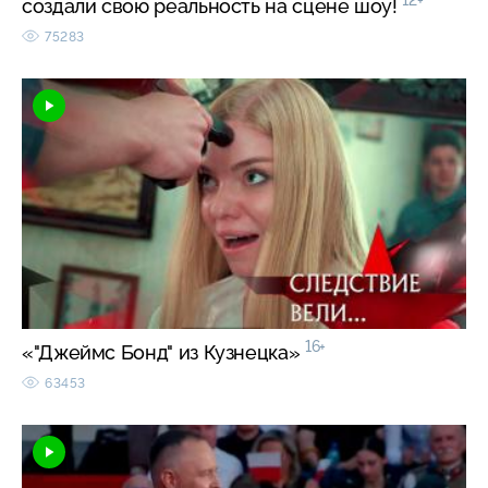
12+
создали свою реальность на сцене шоу!
75283
16+
«"Джеймс Бонд" из Кузнецка»
63453