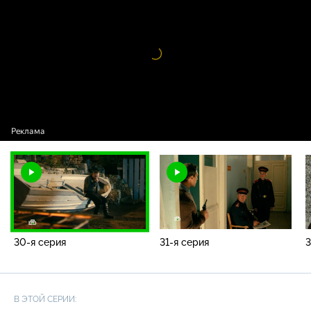
Видео
проигрыватель
загружается.
30-я серия
31-я серия
3
В ЭТОЙ СЕРИИ: