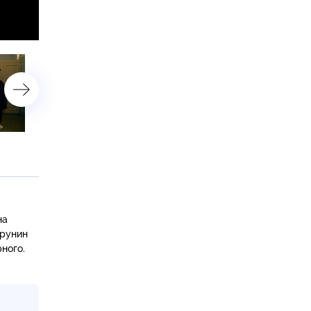
32-я серия
на
Грунин
ного.