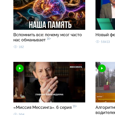
Вспомнить все: почему мозг часто
Новый ф
16+
нас обманывает
58413
182
16+
«Миссия Мессинга». 6 серия
Алгоритм
водителе
964