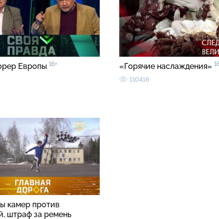
16+
1
юрер Европы
«Горячие наслаждения»
110416
ы камер против
й, штраф за ремень