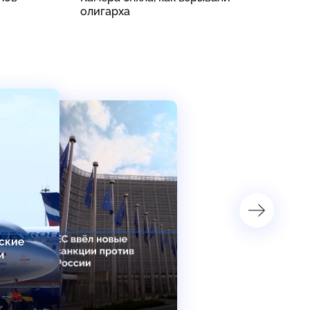
олигарха
ж