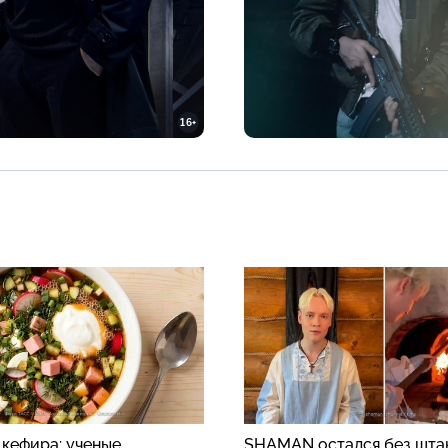
16+
 кефира: ученые
SHAMAN остался без шта