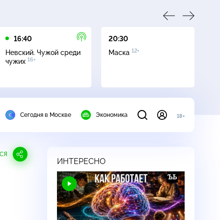
16:40
20:30
00
12+
Невский. Чужой среди
Маска
Аг
16+
чужих
к
Сегодня в Москве
Экономика
18+
СЯ
ИНТЕРЕСНО