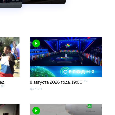
16+
ад
8 августа 2026 года. 19:00
16+
в
1361