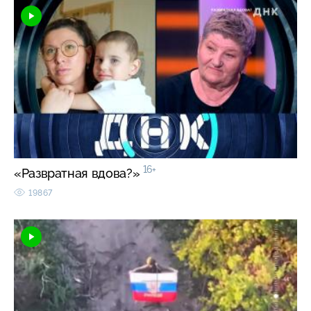
16+
«Развратная вдова?»
19867