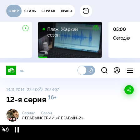
ЭФИР
СТИЛЬ
СЕРИАЛ
ПРАВО
16+
Пляж. Жаркий
05:00
сезон
Сегодня
18+
14.11.2014, 22:40
262407
16+
12-я серия
Сериал
Сезон
ЛЕГАВЫЙ
СЕРИИ «ЛЕГАВЫЙ-2»
Легавый / Серии «Легавый-2» / 12-я серия
16+