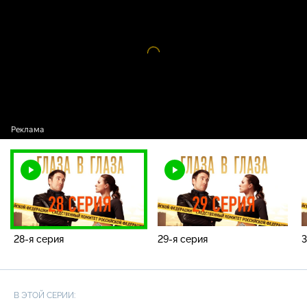
Видео
проигрыватель
загружается.
28-я серия
29-я серия
3
В ЭТОЙ СЕРИИ: