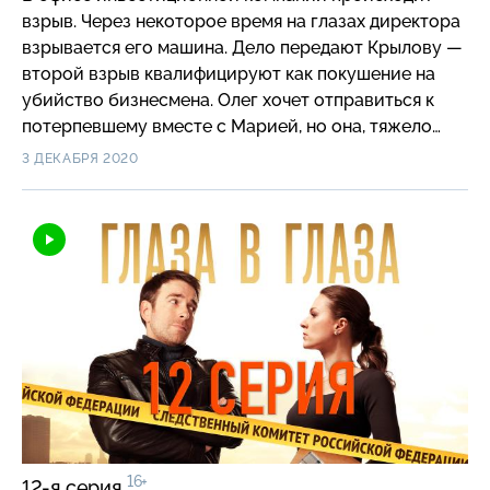
взрыв. Через некоторое время на глазах директора
взрывается его машина. Дело передают Крылову —
второй взрыв квалифицируют как покушение на
убийство бизнесмена. Олег хочет отправиться к
потерпевшему вместе с Марией, но она, тяжело
переживая измену мужа, никуда ехать не
3 ДЕКАБРЯ 2020
собирается и вообще планирует уйти из отдела.
16+
12-я серия