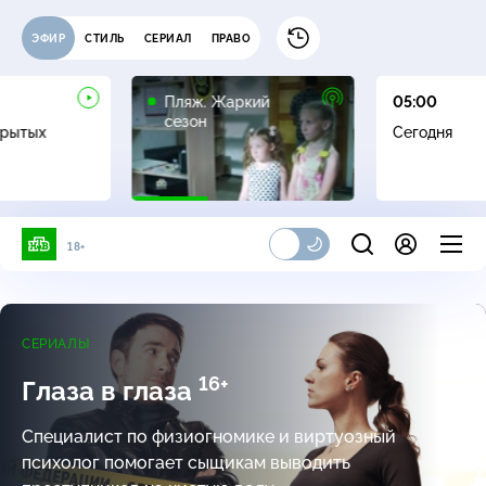
ЭФИР
СТИЛЬ
СЕРИАЛ
ПРАВО
16+
Пляж. Жаркий
05:00
сезон
крытых
Сегодня
18+
СЕРИАЛЫ
16+
Глаза в глаза
Специалист по физиогномике и виртуозный
психолог помогает сыщикам выводить