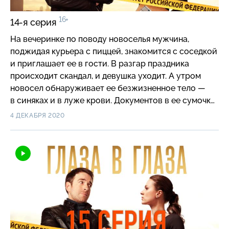
16+
14-я серия
На вечеринке по поводу новоселья мужчина,
поджидая курьера с пиццей, знакомится с соседкой
и приглашает ее в гости. В разгар праздника
происходит скандал, и девушка уходит. А утром
новосел обнаруживает ее безжизненное тело —
в синяках и в луже крови. Документов в ее сумочке
нет, а квартира, куда она ушла как к себе домой,
4 ДЕКАБРЯ 2020
принадлежит какому-то мужчине…