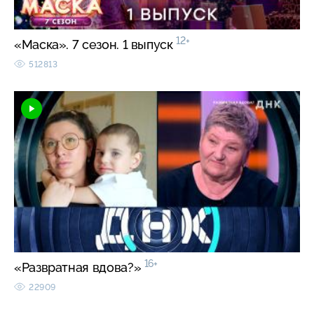
12+
«Маска». 7 сезон. 1 выпуск
512813
16+
«Развратная вдова?»
22909