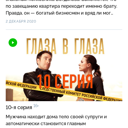
по завещанию квартира переходит именно брату.
Правда, он — богатый бизнесмен и вряд ли мог
иметь виды на эту недвижимость. Тогда кому
2 ДЕКАБРЯ 2020
и зачем понадобилась эта расправа?
16+
10-я серия
Мужчина находит дома тело своей супруги и
автоматически становится главным