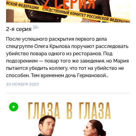
16+
2-я серия
После успешного раскрытия первого дела
спецгруппе Олега Крылова поручают расследовать
убийство повара одного из ресторанов. Под
подозрением — повар того же заведения, но Мария
пытается убедить коллегу, что тот на убийство не
способен. Тем временем дочь Германовой
собирается переехать к бойфренду, а муж
30 НОЯБРЯ 2020
психолога воспринимает это известие на
удивление спокойно…