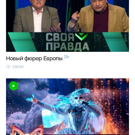
16+
Новый фюрер Европы
58690