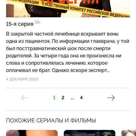
16+
15-я серия
В закрытой частной лечебнице вскрывает вены
одна из пациенток. По информации главврача, у той
был посттравматический шок после смерти
родителей. За четыре года она не произнесла ни
слова и сопротивлялась лечению, которое
оплачивал ее брат. Однако вскоре эксперт
шокирует всех заключением, что девушка была
4 ДЕКАБРЯ 2020
убита.
1
2
...
4
ПОХОЖИЕ СЕРИАЛЫ И ФИЛЬМЫ