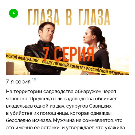
16+
7-я серия
На территории садоводства обнаружен череп
человека. Председатель садоводства обвиняет
владельцев одной из дач, супругов Савицких,
в убийстве их помощницы, которая однажды
бесследно исчезла. Мужчина не сомневается, что
это именно ее останки, и утверждает, что ухаживал
за женщиной и в день пропажи сделал ей