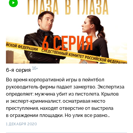
16+
6-я серия
Во время корпоративной игры в пейнтбол
руководитель фирмы падает замертво. Экспертиза
определяет: мужчина убит из пистолета. Крылов
и эксперт-криминалист, осматривая место
преступления, находят отверстие от выстрела
в ограждении площадки. Но улик все равно
слишком мало, и выйти на преступника коллегам
1 ДЕКАБРЯ 2020
помогает Германова.