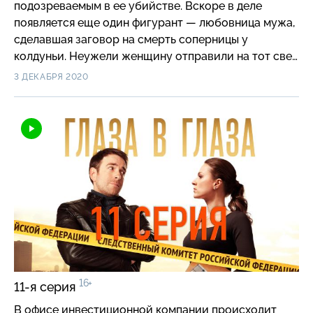
подозреваемым в ее убийстве. Вскоре в деле
появляется еще один фигурант — любовница мужа,
сделавшая заговор на смерть соперницы у
колдуньи. Неужели женщину отправили на тот свет
«мистические силы»?
3 ДЕКАБРЯ 2020
16+
11-я серия
В офисе инвестиционной компании происходит