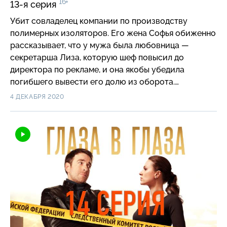
16+
13-я серия
Убит совладелец компании по производству
полимерных изоляторов. Его жена Софья обиженно
рассказывает, что у мужа была любовница —
секретарша Лиза, которую шеф повысил до
директора по рекламе, и она якобы убедила
погибшего вывести его долю из оборота.
Действительно, за день до смерти мужчина зачем-
4 ДЕКАБРЯ 2020
то продал свою долю партнеру. Во время допроса
партнер бизнесмена подкинул сыщикам еще одну
загадку.