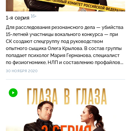
16+
1-я серия
Для расследования резонансного дела — убийства
15-летней участницы вокального конкурса — при
СК создают спецгруппу под руководством
опытного сыщика Олега Крылова. В состав группы
попадает психолог Мария Германова, специалист
по физиогномике, НЛП и составлению профайлов.
Правда, Мария прежде не работала с реальными
30 НОЯБРЯ 2020
преступлениями. Поначалу у сыщика и психолога
не складываются взаимоотношения — уж очень
странными кажутся Крылову ее методы…