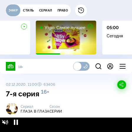
ЭФИР
СТИЛЬ
СЕРИАЛ
ПРАВО
16+
Утро. Самое лучшее
05:00
Сегодня
18+
02.12.2020, 11:00
63406
16+
7-я серия
Сериал
Сезон
ГЛАЗА В ГЛАЗА
СЕРИИ
Глаза в глаза / Серии / 7-я серия
16+