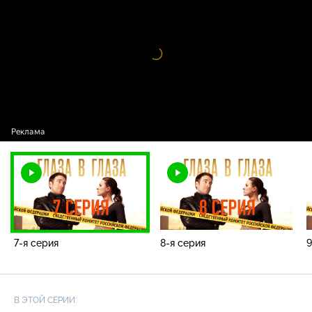
Видео
проигрыватель
загружается.
7-я серия
8-я серия
9
В ЭТОЙ СЕРИИ: