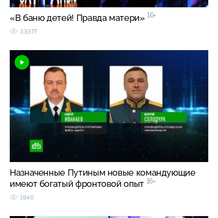
16+
«В баню детей! Правда матери»
33377
Назначенные Путиным новые командующие
16+
имеют богатый фронтовой опыт
1846