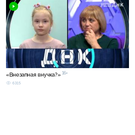
16+
«Внезапная внучка?»
6315