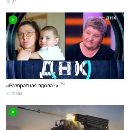
37
16+
«Развратная вдова?»
21658