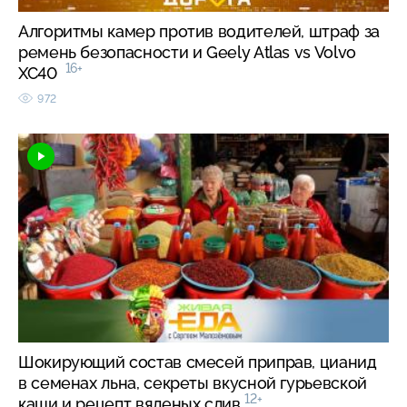
Алгоритмы камер против водителей, штраф за
ремень безопасности и Geely Atlas vs Volvo
16+
XC40
972
Шокирующий состав смесей приправ, цианид
в семенах льна, секреты вкусной гурьевской
12+
каши и рецепт вяленых слив