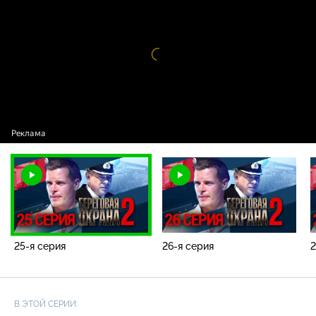
Видео
проигрыватель
загружается.
25-я серия
26-я серия
2
В ЭТОЙ СЕРИИ: