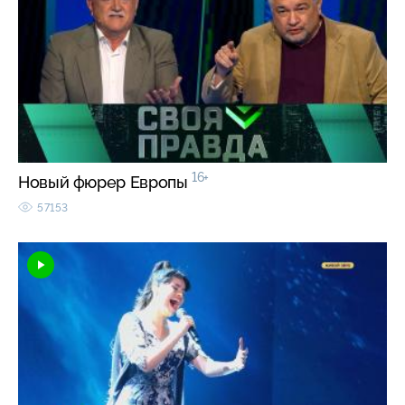
16+
Новый фюрер Европы
57153