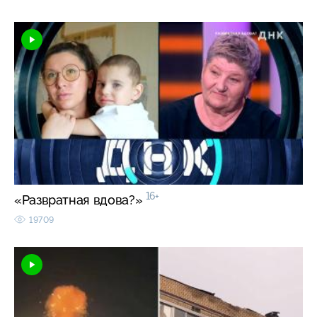
16+
«Развратная вдова?»
19709