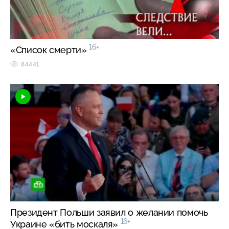
16+
«Список смерти»
84441
Президент Польши заявил о желании помочь
16+
Украине «бить москаля»