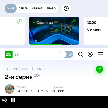
ЭФИР
СТИЛЬ
СЕРИАЛ
ПРАВО
0+
Своя игра
13:00
+
Сегодня
18+
31.08.2015, 22:00
80497
16+
2-я серия
Сериал
Сезон
БЕРЕГОВАЯ ОХРАНА — 2
СЕРИИ
Береговая охрана / Cерии «Береговая
16+