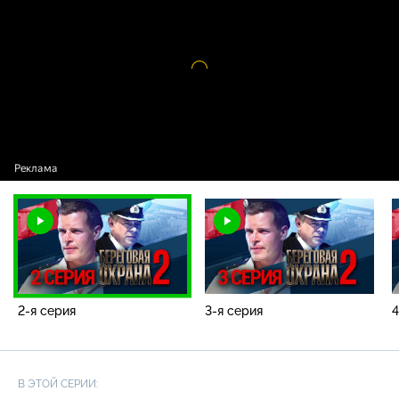
охрана - 2» / 2-я серия
Видео
проигрыватель
загружается.
2-я серия
3-я серия
4
В ЭТОЙ СЕРИИ: