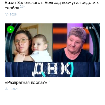
Визит Зеленского в Белград возмутил рядовых
16+
сербов
2628
16+
«Развратная вдова?»
23925