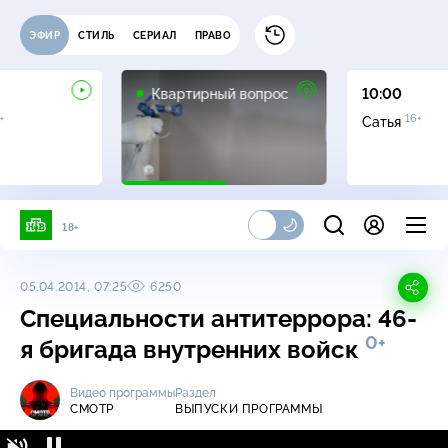
ЭФИР
СТИЛЬ
СЕРИАЛ
ПРАВО
0+
Квартирный вопрос
10:00
+
16+
Сатья
18+
05.04.2014, 07:25
6250
Специальности антитеррора: 46-
0+
я бригада внутренних войск
Видео программы
Раздел
СМОТР
ВЫПУСКИ ПРОГРАММЫ