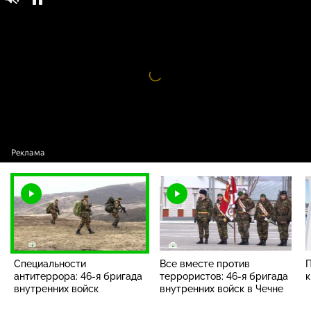
Смотр / Выпуски программы /
0+
Специальности антитеррора: 46-я бригада
внутренних войск
Видео
проигрыватель
загружается.
Специальности
Все вместе против
П
антитеррора: 46-я бригада
террористов: 46-я бригада
к
внутренних войск
внутренних войск в Чечне