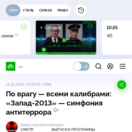
ЭФИР
СТИЛЬ
СЕРИАЛ
ПРАВО
Сегодня
10:25
16+
я земля
ЧП
18+
14.12.2013, 07:25
1098
По врагу — всеми калибрами:
«Запад-2013» — симфония
0+
антитеррора
Видео программы
Раздел
СМОТР
ВЫПУСКИ ПРОГРАММЫ