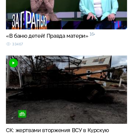
16+
«В баню детей! Правда матери»
33467
СК: жертвами вторжения ВСУ в Курскую