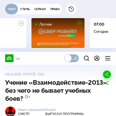
ЭФИР
СТИЛЬ
СЕРИАЛ
ПРАВО
16+
Лесник
07:00
Сегодня
18+
09.11.2013, 07:25
1113
Учение «Взаимодействие-2013»:
без чего не бывает учебных
0+
боев?
Видео программы
Раздел
СМОТР
ВЫПУСКИ ПРОГРАММЫ