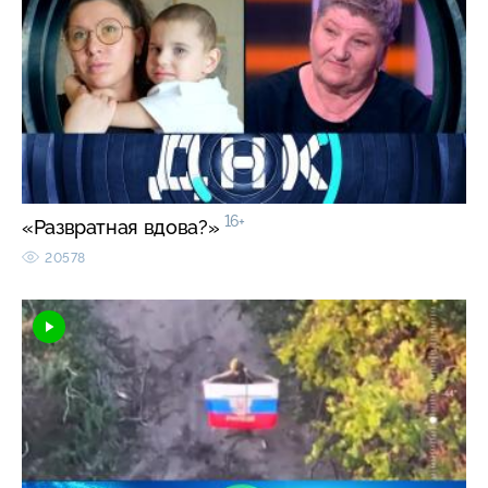
16+
«Развратная вдова?»
20578