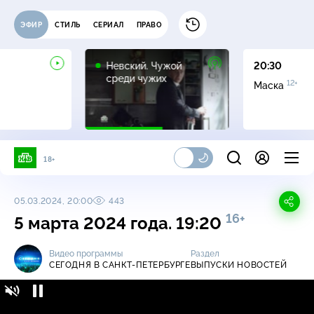
ЭФИР
СТИЛЬ
СЕРИАЛ
ПРАВО
16+
Невский. Чужой
20:30
среди чужих
12+
Маска
18+
05.03.2024, 20:00
443
16+
5 марта 2024 года. 19:20
Видео программы
Раздел
СЕГОДНЯ В САНКТ-ПЕТЕРБУРГЕ
ВЫПУСКИ НОВОСТЕЙ
Сегодня в Санкт-Петербурге / Выпуски
16+