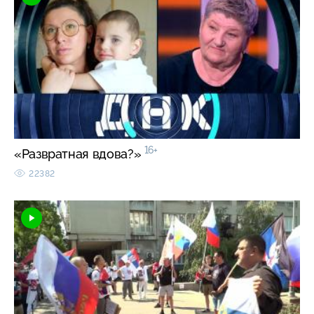
16+
«Развратная вдова?»
22382