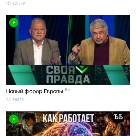
110379
16+
Новый фюрер Европы
58398