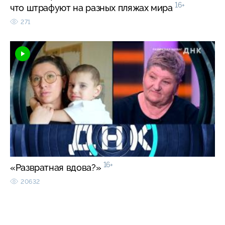
16+
что штрафуют на разных пляжах мира
271
16+
«Развратная вдова?»
20632