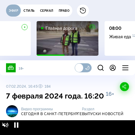
ЭФИР
СТИЛЬ
СЕРИАЛ
ПРАВО
16+
Главная дорога
08:00
1
Живая еда
18+
07.02.2024, 16:45
184
16+
7 февраля 2024 года. 16:20
Видео программы
Раздел
СЕГОДНЯ В САНКТ-ПЕТЕРБУРГЕ
ВЫПУСКИ НОВОСТЕЙ
Сегодня в Санкт-Петербурге / Выпуски
16+