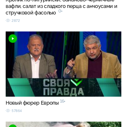
вафли, салат из сладкого перца с анчоусами и
0+
стручковой фасолью
2872
16+
Новый фюрер Европы
57864